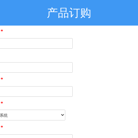
产品订购
位
*
话
*
号
*
格
*